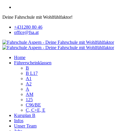
Deine Fahrschule mit Wohlfühlfaktor!
+431280 80 46
office@fsa.at
Home
Führerscheinklassen
B
B L17
A1
A2
A
AM
125
C96/BE
C, C+E, E
Kursplan B
Infos
Unser Team