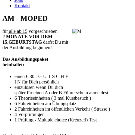
Jobs
Kontakt
AM - MOPED
für
alle ab 15
vorgeschrieben
2 MONATE VOR DEM
15.GEBURTSTAG
darfst Du mit
der Ausbildung beginnen!
Das Ausbildungspaket
beinhaltet:
einen € 30.- G U T S C H E
I N für Dich persönlich
einzulösen wenn Du dich
später für einen A oder B Führerschein anmeldest
6 Theorieeinheiten ( 3 mal Kursbesuch )
6 Fahreinheiten am Übungsplatz
2 Fahreinheiten im öffentlichen Verkehr ( Strasse )
4 Vorprüfungen
1 Prüfung - Multiple choice (Kreuzerl) Test