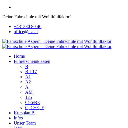
Deine Fahrschule mit Wohlfühlfaktor!
+431280 80 46
office@fsa.at
Home
Führerscheinklassen
B
B L17
A1
A2
A
AM
125
C96/BE
C, C+E, E
Kursplan B
Infos
Unser Team