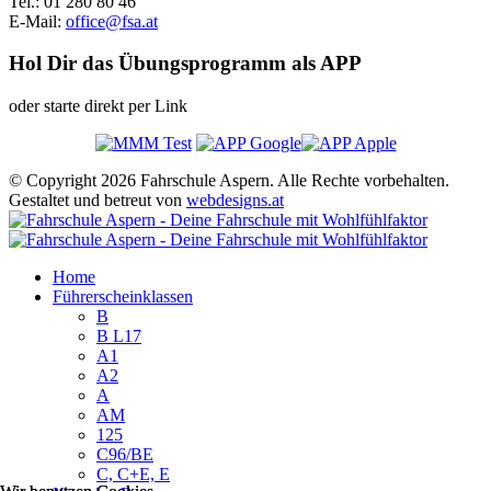
Tel.: 01 280 80 46
E-Mail:
office@fsa.at
Hol Dir das Übungsprogramm als APP
oder starte direkt per Link
© Copyright 2026 Fahrschule Aspern. Alle Rechte vorbehalten.
Gestaltet und betreut von
webdesigns.at
Home
Führerscheinklassen
B
B L17
A1
A2
A
AM
125
C96/BE
C, C+E, E