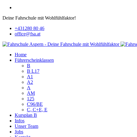
Deine Fahrschule mit Wohlfühlfaktor!
+431280 80 46
office@fsa.at
Home
Führerscheinklassen
B
B L17
A1
A2
A
AM
125
C96/BE
C, C+E, E
Kursplan B
Infos
Unser Team
Jobs