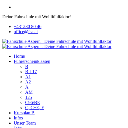
Deine Fahrschule mit Wohlfühlfaktor!
+431280 80 46
office@fsa.at
Home
Führerscheinklassen
B
B L17
A1
A2
A
AM
125
C96/BE
C, C+E, E
Kursplan B
Infos
Unser Team