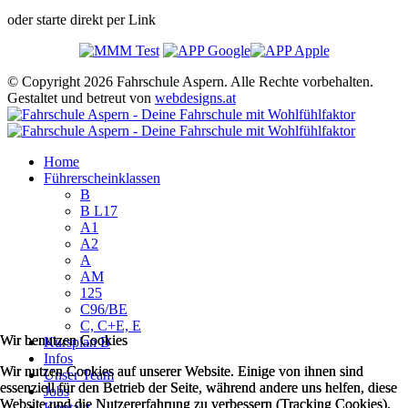
oder starte direkt per Link
© Copyright 2026 Fahrschule Aspern. Alle Rechte vorbehalten.
Gestaltet und betreut von
webdesigns.at
Home
Führerscheinklassen
B
B L17
A1
A2
A
AM
125
C96/BE
C, C+E, E
Wir benutzen Cookies
Wir benutzen Cookies
Kursplan B
Infos
Wir nutzen Cookies auf unserer Website. Einige von ihnen sind
Wir nutzen Cookies auf unserer Website. Einige von ihnen sind
Unser Team
essenziell für den Betrieb der Seite, während andere uns helfen, diese
essenziell für den Betrieb der Seite, während andere uns helfen, diese
Jobs
Website und die Nutzererfahrung zu verbessern (Tracking Cookies).
Website und die Nutzererfahrung zu verbessern (Tracking Cookies).
Kontakt