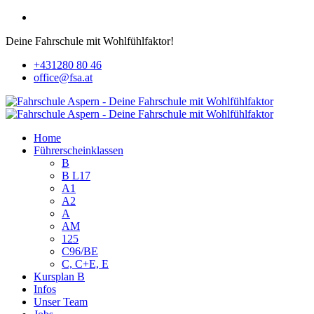
Deine Fahrschule mit Wohlfühlfaktor!
+431280 80 46
office@fsa.at
Home
Führerscheinklassen
B
B L17
A1
A2
A
AM
125
C96/BE
C, C+E, E
Kursplan B
Infos
Unser Team