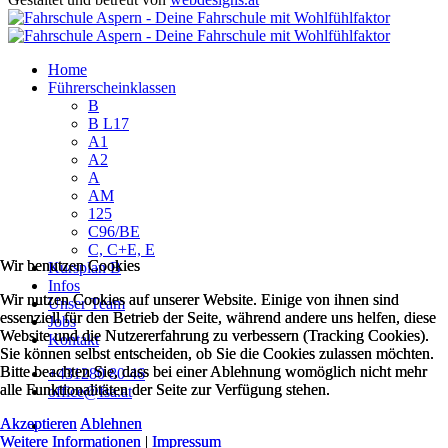
Home
Führerscheinklassen
B
B L17
A1
A2
A
AM
125
C96/BE
C, C+E, E
Wir benutzen Cookies
Wir benutzen Cookies
Kursplan B
Infos
Wir nutzen Cookies auf unserer Website. Einige von ihnen sind
Wir nutzen Cookies auf unserer Website. Einige von ihnen sind
Unser Team
essenziell für den Betrieb der Seite, während andere uns helfen, diese
essenziell für den Betrieb der Seite, während andere uns helfen, diese
Jobs
Website und die Nutzererfahrung zu verbessern (Tracking Cookies).
Website und die Nutzererfahrung zu verbessern (Tracking Cookies).
Kontakt
Sie können selbst entscheiden, ob Sie die Cookies zulassen möchten.
Sie können selbst entscheiden, ob Sie die Cookies zulassen möchten.
Bitte beachten Sie, dass bei einer Ablehnung womöglich nicht mehr
Bitte beachten Sie, dass bei einer Ablehnung womöglich nicht mehr
+431280 80 46
alle Funktionalitäten der Seite zur Verfügung stehen.
alle Funktionalitäten der Seite zur Verfügung stehen.
office@fsa.at
Akzeptieren
Akzeptieren
Ablehnen
Ablehnen
Weitere Informationen
Weitere Informationen
|
|
Impressum
Impressum