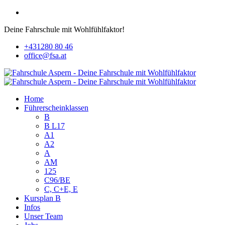
Deine Fahrschule mit Wohlfühlfaktor!
+431280 80 46
office@fsa.at
Home
Führerscheinklassen
B
B L17
A1
A2
A
AM
125
C96/BE
C, C+E, E
Kursplan B
Infos
Unser Team