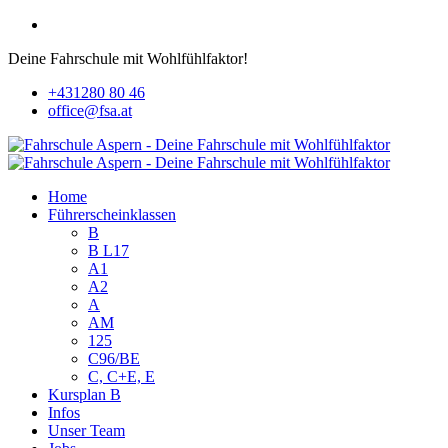
Deine Fahrschule mit Wohlfühlfaktor!
+431280 80 46
office@fsa.at
Home
Führerscheinklassen
B
B L17
A1
A2
A
AM
125
C96/BE
C, C+E, E
Kursplan B
Infos
Unser Team