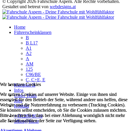
© Copyright 2026 Fahrschule Aspern. Alle Rechte vorbehalten.
Gestaltet und betreut von
webdesigns.at
Home
Führerscheinklassen
B
B L17
A1
A2
A
AM
125
C96/BE
C, C+E, E
Wir benutzen Cookies
Wir benutzen Cookies
Kursplan B
Infos
Wir nutzen Cookies auf unserer Website. Einige von ihnen sind
Wir nutzen Cookies auf unserer Website. Einige von ihnen sind
Unser Team
essenziell für den Betrieb der Seite, während andere uns helfen, diese
essenziell für den Betrieb der Seite, während andere uns helfen, diese
Jobs
Website und die Nutzererfahrung zu verbessern (Tracking Cookies).
Website und die Nutzererfahrung zu verbessern (Tracking Cookies).
Kontakt
Sie können selbst entscheiden, ob Sie die Cookies zulassen möchten.
Sie können selbst entscheiden, ob Sie die Cookies zulassen möchten.
Bitte beachten Sie, dass bei einer Ablehnung womöglich nicht mehr
Bitte beachten Sie, dass bei einer Ablehnung womöglich nicht mehr
+431280 80 46
alle Funktionalitäten der Seite zur Verfügung stehen.
alle Funktionalitäten der Seite zur Verfügung stehen.
office@fsa.at
Akzeptieren
Akzeptieren
Ablehnen
Ablehnen